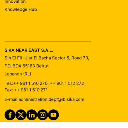
Innovation
Knowledge Hub
SIKA NEAR EAST S.A.L.
Sin El Fil -Jisr El Bacha Sector 5, Road 70,
PO-BOX 55163
Beirut
Lebanon (RL)
Tel.:
++ 961 1 510 270, ++ 961 1 512 272
Fax: ++ 961 1 510 271
E-mail:
administration.dept@lb.sika.com