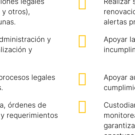
iones legales
Realizar
y otros),
renovacio
unas.
alertas p
dministración y
Apoyar l
lización y
incumpli
procesos legales
Apoyar au
.
cumplimi
ra, órdenes de
Custodia
 y requerimientos
monitore
garantiza