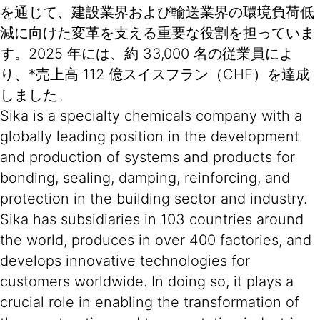
を通じて、建設業界および輸送業界の環境負荷低
減に向けた変革を支える重要な役割を担っていま
す。2025 年には、約 33,000 名の従業員によ
り、*売上高 112 億スイスフラン（CHF）を達成
しました。
Sika is a specialty chemicals company with a
globally leading position in the development
and production of systems and products for
bonding, sealing, damping, reinforcing, and
protection in the building sector and industry.
Sika has subsidiaries in 103 countries around
the world, produces in over 400 factories, and
develops innovative technologies for
customers worldwide. In doing so, it plays a
crucial role in enabling the transformation of