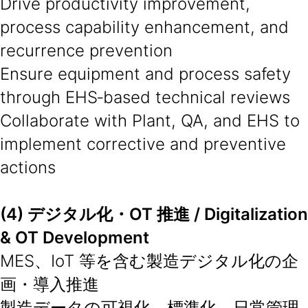
Drive productivity improvement,
process capability enhancement, and
recurrence prevention
Ensure equipment and process safety
through EHS‑based technical reviews
Collaborate with Plant, QA, and EHS to
implement corrective and preventive
actions
(4) デジタル化・OT 推進 / Digitalization
& OT Development
MES、IoT 等を含む製造デジタル化の企
画・導入推進
製造データの可視化、標準化、日常管理