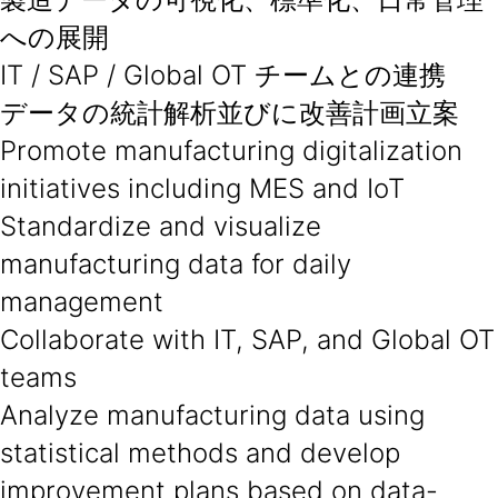
への展開
IT / SAP / Global OT チームとの連携
データの統計解析並びに改善計画立案
Promote manufacturing digitalization
initiatives including MES and IoT
Standardize and visualize
manufacturing data for daily
management
Collaborate with IT, SAP, and Global OT
teams
Analyze manufacturing data using
statistical methods and develop
improvement plans based on data-