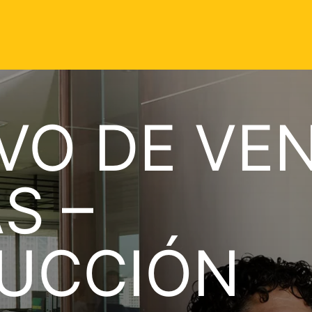
VO DE VE
S –
UCCIÓN