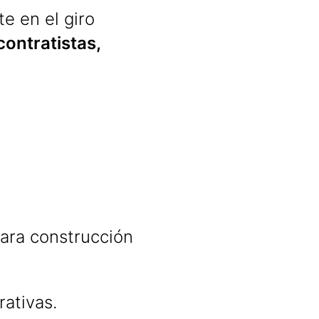
e en el giro
contratistas,
ara construcción
ativas.