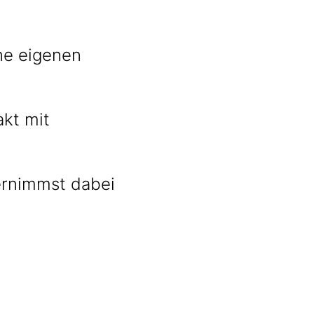
ne eigenen
kt mit
ernimmst dabei